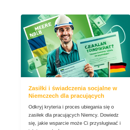
Zasiłki
i
świadczenia
socjalne
w
Niemczech
dla
pracujących
Zasiłki i świadczenia socjalne w
Niemczech dla pracujących
Odkryj kryteria i proces ubiegania się o
zasiłek dla pracujących Niemcy. Dowiedz
się, jakie wsparcie może Ci przysługiwać i