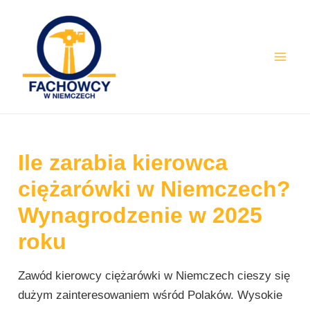
Skip
Post
Mai
to
navigation
Men
content
Ile zarabia kierowca
ciężarówki w Niemczech?
Wynagrodzenie w 2025
roku
Zawód kierowcy ciężarówki w Niemczech cieszy się
dużym zainteresowaniem wśród Polaków. Wysokie