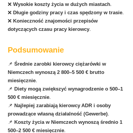
❌
Wysokie koszty życia w dużych miastach
.
❌
Długie godziny pracy i czas spędzony w trasie
.
❌
Konieczność znajomości przepisów
dotyczących czasu pracy kierowcy
.
Podsumowanie
📌
Średnie zarobki kierowcy ciężarówki w
Niemczech wynoszą 2 800–5 500 € brutto
miesięcznie
.
📌
Diety mogą zwiększyć wynagrodzenie o 500–1
500 € miesięcznie
.
📌
Najlepiej zarabiają kierowcy ADR i osoby
prowadzące własną działalność (Gewerbe)
.
📌
Koszty życia w Niemczech wynoszą średnio 1
500–2 500 € miesięcznie
.