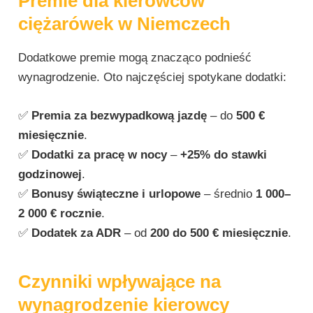
Premie dla kierowców
ciężarówek w Niemczech
Dodatkowe premie mogą znacząco podnieść
wynagrodzenie. Oto najczęściej spotykane dodatki:
✅
Premia za bezwypadkową jazdę
– do
500 €
miesięcznie
.
✅
Dodatki za pracę w nocy
–
+25% do stawki
godzinowej
.
✅
Bonusy świąteczne i urlopowe
– średnio
1 000–
2 000 € rocznie
.
✅
Dodatek za ADR
– od
200 do 500 € miesięcznie
.
Czynniki wpływające na
wynagrodzenie kierowcy