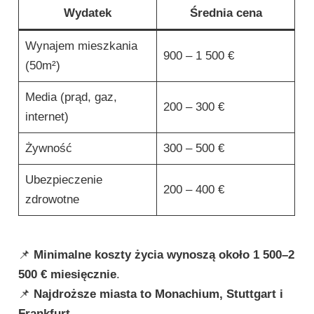
Wydatek
Średnia cena
Wynajem mieszkania
900 – 1 500 €
(50m²)
Media (prąd, gaz,
200 – 300 €
internet)
Żywność
300 – 500 €
Ubezpieczenie
200 – 400 €
zdrowotne
📌
Minimalne koszty życia wynoszą około 1 500–2
500 € miesięcznie
.
📌
Najdroższe miasta to Monachium, Stuttgart i
Frankfurt
.