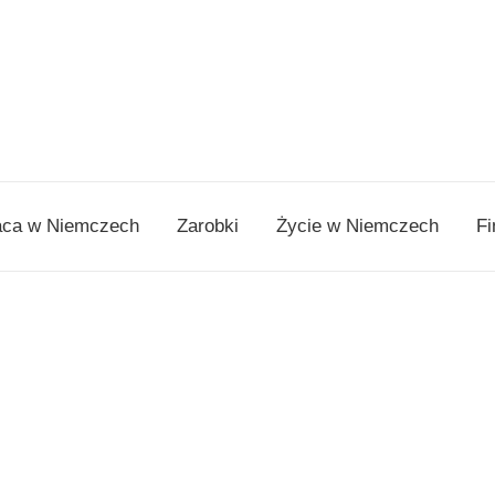
aca w Niemczech
Zarobki
Życie w Niemczech
Fi