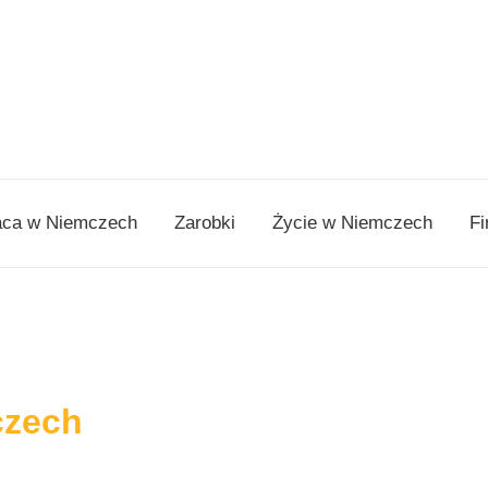
aca w Niemczech
Zarobki
Życie w Niemczech
Fi
czech