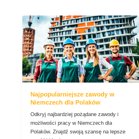
Najpopularniejsze
zawody
w
Niemczech
dla
Polaków
Najpopularniejsze zawody w
Niemczech dla Polaków
Odkryj najbardziej pożądane zawody i
możliwości pracy w Niemczech dla
Polaków. Znajdź swoją szansę na lepsze