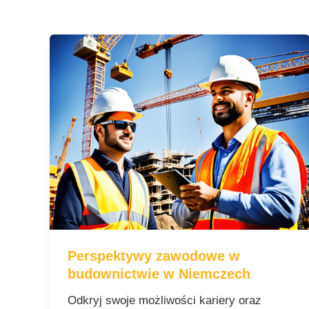
Perspektywy
zawodowe
w
budownictwie
w
Niemczech
Perspektywy zawodowe w
budownictwie w Niemczech
Odkryj swoje możliwości kariery oraz