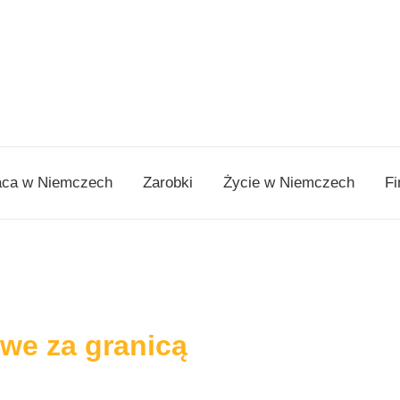
aca w Niemczech
Zarobki
Życie w Niemczech
Fi
we za granicą