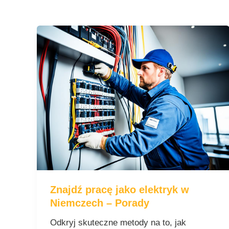
Znajdź
pracę
jako
elektryk
w
Niemczech
–
Porady
Znajdź pracę jako elektryk w
Niemczech – Porady
Odkryj skuteczne metody na to, jak