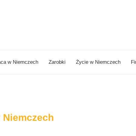
aca w Niemczech
Zarobki
Życie w Niemczech
Fi
w Niemczech