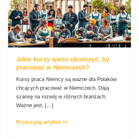
ukończyć,
by
pracować
w
Niemczech?
Jakie kursy warto ukończyć, by
pracować w Niemczech?
Kursy praca Niemcy są ważne dla Polaków
chcących pracować w Niemczech. Dają
szansę na rozwój w różnych branżach.
Ważne jest, […]
Przeczytaj artykuł >>