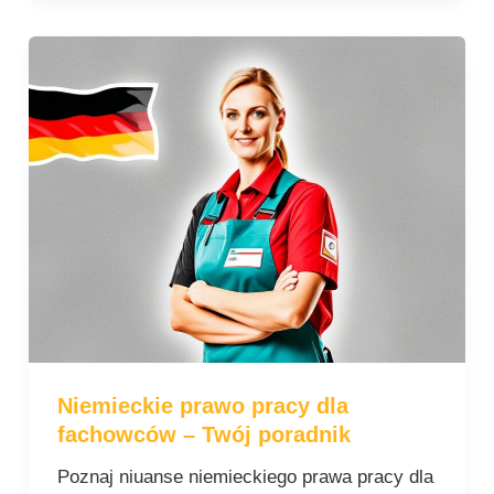
Niemieckie
prawo
pracy
dla
fachowców
–
Twój
poradnik
Niemieckie prawo pracy dla
fachowców – Twój poradnik
Poznaj niuanse niemieckiego prawa pracy dla