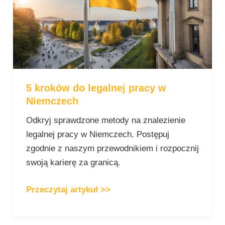
legalnej
pracy
w
Niemczech
5 kroków do legalnej pracy w
Niemczech
Odkryj sprawdzone metody na znalezienie
legalnej pracy w Niemczech. Postępuj
zgodnie z naszym przewodnikiem i rozpocznij
swoją karierę za granicą.
Przeczytaj artykuł >>