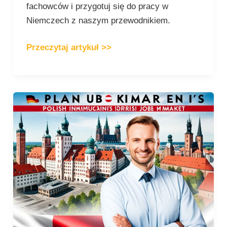
fachowców i przygotuj się do pracy w
Niemczech z naszym przewodnikiem.
Przeczytaj artykuł >>
Sukces
Polaków
na
rynku
pracy
w
Niemczech