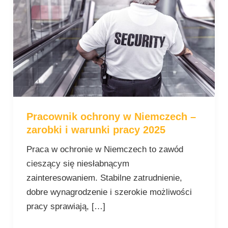
Niemczech
–
zarobki
i
warunki
pracy
2025
Pracownik ochrony w Niemczech –
zarobki i warunki pracy 2025
Praca w ochronie w Niemczech to zawód
cieszący się niesłabnącym
zainteresowaniem. Stabilne zatrudnienie,
dobre wynagrodzenie i szerokie możliwości
pracy sprawiają, […]