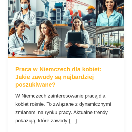
w
Niemczech
dla
kobiet:
Jakie
zawody
są
najbardziej
Praca w Niemczech dla kobiet:
poszukiwane?
Jakie zawody są najbardziej
poszukiwane?
W Niemczech zainteresowanie pracą dla
kobiet rośnie. To związane z dynamicznymi
zmianami na rynku pracy. Aktualne trendy
pokazują, które zawody […]