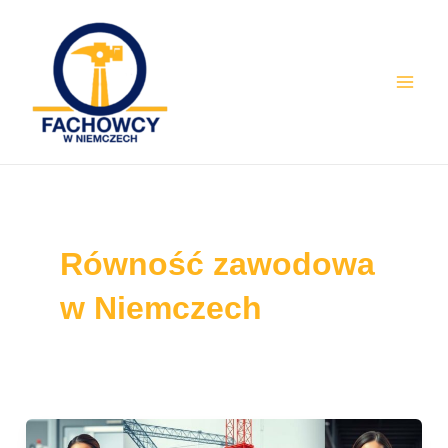
Skip
Mai
to
Men
content
Równość zawodowa
w Niemczech
Praca