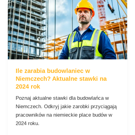
zarabia
budowlaniec
w
Niemczech?
Aktualne
stawki
na
2024
Ile zarabia budowlaniec w
rok
Niemczech? Aktualne stawki na
2024 rok
Poznaj aktualne stawki dla budowlańca w
Niemczech. Odkryj jakie zarobki przyciągają
pracowników na niemieckie place budów w
2024 roku.