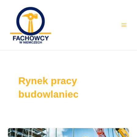
Skip
Mai
to
Men
content
Rynek pracy
budowlaniec
Ile