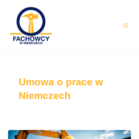
Skip
Mai
to
Men
content
Umowa o prace w
Niemczech
Zarobki