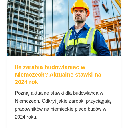
zarabia
budowlaniec
w
Niemczech?
Aktualne
stawki
na
2024
Ile zarabia budowlaniec w
rok
Niemczech? Aktualne stawki na
2024 rok
Poznaj aktualne stawki dla budowlańca w
Niemczech. Odkryj jakie zarobki przyciągają
pracowników na niemieckie place budów w
2024 roku.