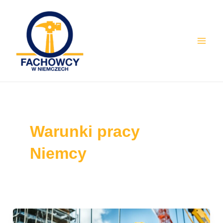
Skip
Mai
to
Men
content
Warunki pracy
Niemcy
Ile