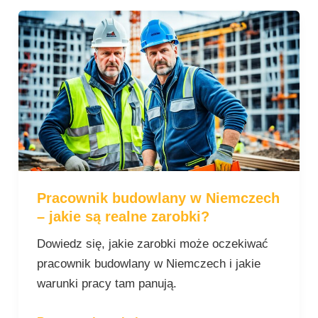
Pracownik
budowlany
w
Niemczech
–
jakie
są
realne
zarobki?
Pracownik budowlany w Niemczech
– jakie są realne zarobki?
Dowiedz się, jakie zarobki może oczekiwać
pracownik budowlany w Niemczech i jakie
warunki pracy tam panują.