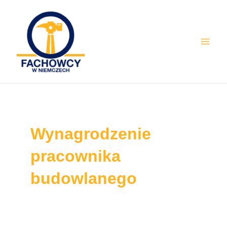
Skip
Mai
to
Men
content
Wynagrodzenie
pracownika
budowlanego