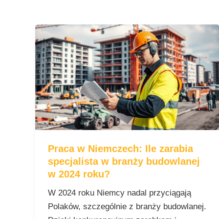
Praca
w
Niemczech:
Ile
zarabia
specjalista
w
branży
budowlanej
Praca w Niemczech: Ile zarabia
w
specjalista w branży budowlanej
2024
w 2024 roku?
roku?
W 2024 roku Niemcy nadal przyciągają
Polaków, szczególnie z branży budowlanej.