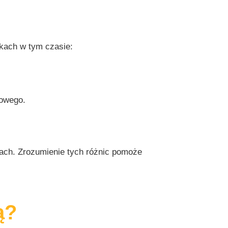
kach w tym czasie:
dowego.
jach. Zrozumienie tych różnic pomoże
ą?