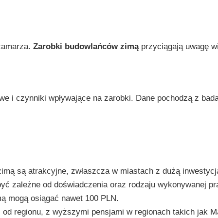
 zamarza.
Zarobki budowlańców zimą
przyciągają uwagę wi
e i czynniki wpływające na zarobki. Dane pochodzą z bada
imą są atrakcyjne, zwłaszcza w miastach z dużą inwestycj
ć zależne od doświadczenia oraz rodzaju wykonywanej pr
mą mogą osiągać nawet 100 PLN.
 od regionu, z wyższymi pensjami w regionach takich jak M