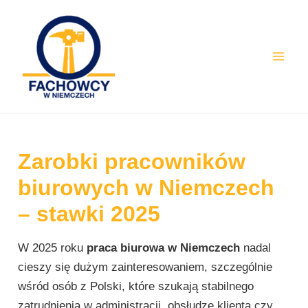
Skip
Post
Mai
to
navigation
Men
content
Zarobki pracowników
biurowych w Niemczech
– stawki 2025
W 2025 roku
praca biurowa w Niemczech
nadal
cieszy się dużym zainteresowaniem, szczególnie
wśród osób z Polski, które szukają stabilnego
zatrudnienia w administracji, obsłudze klienta czy